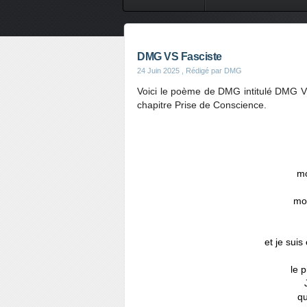
DMG VS Fasciste
24 Juin 2025
, Rédigé par DMG
Voici le poème de DMG intitulé DMG VS 
chapitre Prise de Conscience.
mo
mo
et je suis
le 
qu