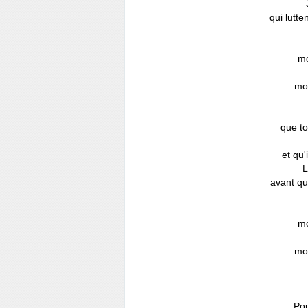
qui lutte
mo
mo
que t
et qu'
L
avant qu
mo
mo
Pou