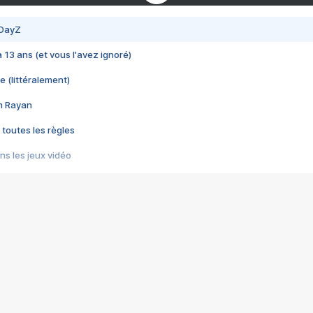
 DayZ
 a 13 ans (et vous l'avez ignoré)
e (littéralement)
im Rayan
 toutes les règles
s les jeux vidéo
us choquant de Rockstar ? - Le scandale BULLY
e plus moche de Steam
du RÊVE tourne au CAUCHEMAR
pendant 8 heures
it… à tort
umiliés par un jeu vidéo