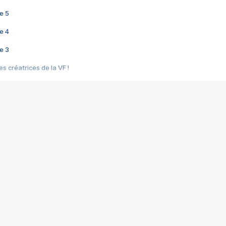
e 5
e 4
e 3
s créatrices de la VF !
e 2
e 1
e Mektoub My Love arrive enfin ! Rencontre avec Shaïn Boumedine et Sal
i : après Toni en famille
elle réalise le bouleversant Dites lui que je l'aime
ais ! Rencontre autour de Vie privée de Rebecca Zlotowski
 de Marguerite, Grave... Rencontre avec Ella Rumpf
 Les Rêveurs, un film intime sur la santé mentale